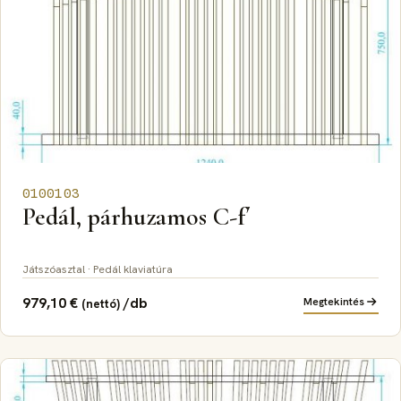
0100103
Pedál, párhuzamos C-f´
Játszóasztal · Pedál klaviatúra
979,10
€
/db
Megtekintés
(nettó)