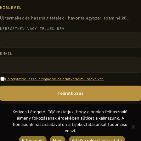
HÍRLEVÉL
Új termékek és használt tételek - havonta egyszer, spam nélkül.
KERESZTNÉV VAGY TELJES NÉV
EMAIL
Ha folytatod, azzal elfogadod az adatvédelmi irányelvet.
Kedves Látogató! Tájékoztatjuk, hogy a honlap felhasználói
élmény fokozásának érdekében sütiket alkalmazunk. A
honlapunk használatával ön a tájékoztatásunkat tudomásul
© 2026 organparts.info · Pécsi Orgonaépítő Manufaktúra Kft. - Minden jog
veszi.
fenntartva.
Elfogadom
Nem
Adatkezelési tájékoztató