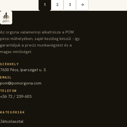
1
2
3
→
Az orgona valamennyi alkatrésze a POM
pécsi műhelyében, saját kezűleg készül - így
garantáljuk a precíz munkavégzést és a
magas minőséget.
SZÉKHELY
7630 Pécs, Iparsziget u. 3.
EMAIL
pom@pomorgona.com
TELEFON
+36 72 / 239-603
KATEGÓRIÁK
Játszóasztal