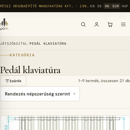
Ugrás
PÉCSI ORGONAÉPÍTŐ MANUFAKTÚRA KFT. · 1992 ÓTA
EN
DE
HU
EUR
HUF
a
tartalomra
JÁTSZÓASZTAL
/
PEDÁL KLAVIATÚRA
KATEGÓRIA
Pedál klaviatúra
1–9 termék, összesen 21 db
Szűrők