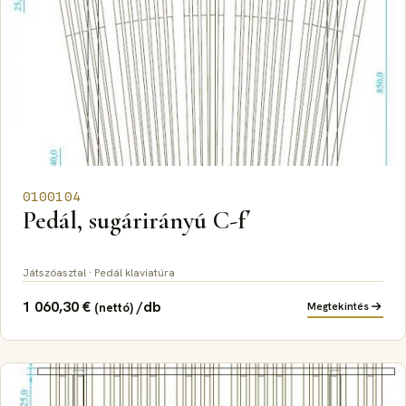
0100104
Pedál, sugárirányú C-f´
Játszóasztal · Pedál klaviatúra
1 060,30
€
/db
Megtekintés
(nettó)