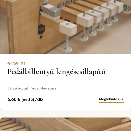
0100131
Pedálbillentyű lengéscsillapító
Játszóasztal · Pedál klaviatúra
6,60
€
/db
Megtekintés
(nettó)