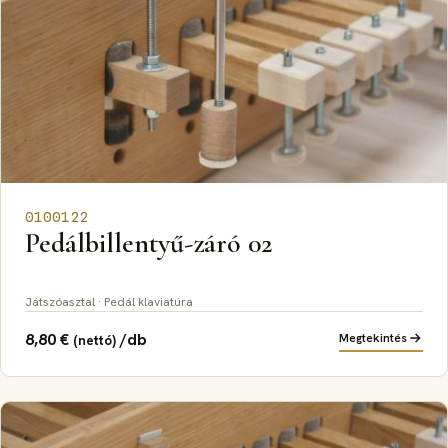
0100122
Pedálbillentyű-záró 02
Játszóasztal · Pedál klaviatúra
8,80
€
/db
Megtekintés
(nettó)