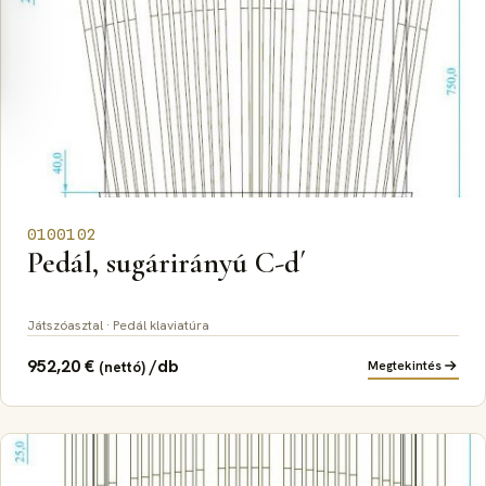
0100102
Pedál, sugárirányú C-d´
Játszóasztal · Pedál klaviatúra
952,20
€
/db
Megtekintés
(nettó)