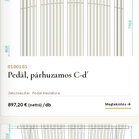
0100101
Pedál, párhuzamos C-d´
Játszóasztal · Pedál klaviatúra
897,20
€
/db
Megtekintés
(nettó)