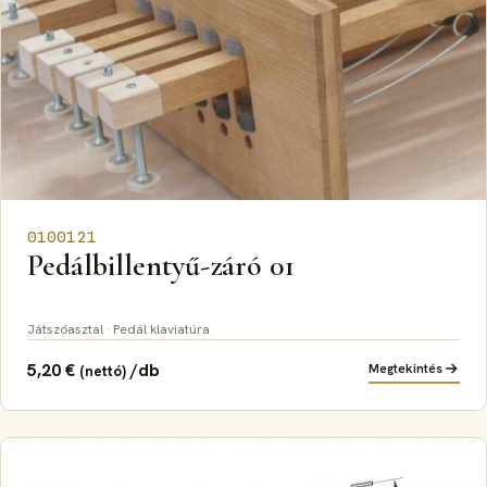
0100121
Pedálbillentyű-záró 01
Játszóasztal · Pedál klaviatúra
5,20
€
/db
Megtekintés
(nettó)