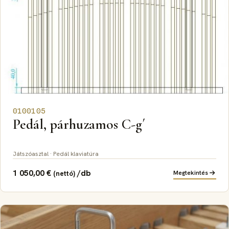
0100105
Pedál, párhuzamos C-g´
Játszóasztal · Pedál klaviatúra
1 050,00
€
/db
Megtekintés
(nettó)