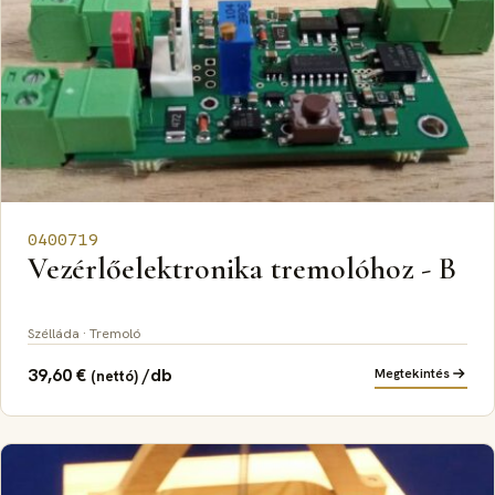
0400719
Vezérlőelektronika tremolóhoz - B
Szélláda · Tremoló
39,60
€
/db
Megtekintés
(nettó)