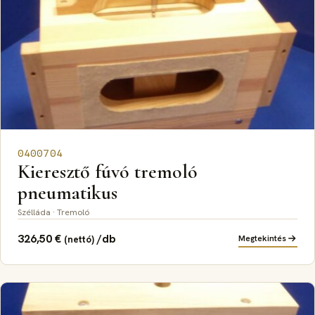
0400704
Kieresztő fúvó tremoló
pneumatikus
Szélláda · Tremoló
326,50
€
/db
Megtekintés
(nettó)