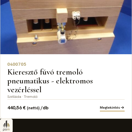
0400705
Kieresztő fúvó tremoló
pneumatikus - elektromos
vezérléssel
Szélláda · Tremoló
440,56
€
/db
Megtekintés
(nettó)