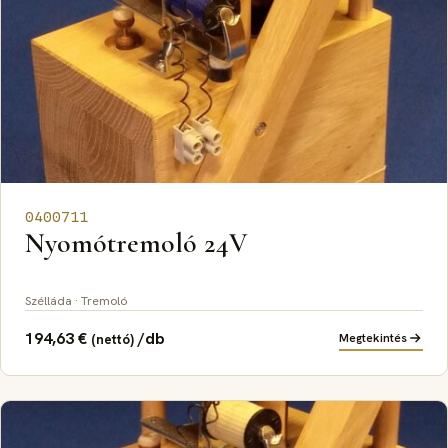
0400711
Nyomótremoló 24V
Szélláda · Tremoló
194,63
€
/db
Megtekintés
(nettó)