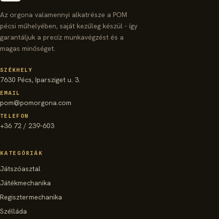
Az orgona valamennyi alkatrésze a POM
pécsi műhelyében, saját kezűleg készül - így
garantáljuk a precíz munkavégzést és a
magas minőséget.
SZÉKHELY
7630 Pécs, Iparsziget u. 3.
EMAIL
pom@pomorgona.com
TELEFON
+36 72 / 239-603
KATEGÓRIÁK
Játszóasztal
Játékmechanika
Regisztermechanika
Szélláda