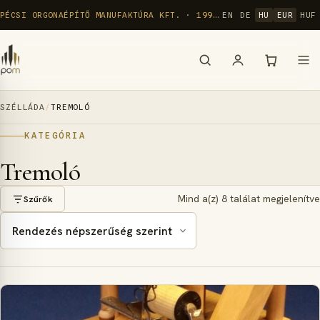
Ugrás
PÉCSI ORGONAÉPÍTŐ MANUFAKTÚRA KFT. · 1992 ÓTA
EN
DE
HU
EUR
HUF
a
tartalomra
SZÉLLÁDA
/
TREMOLÓ
KATEGÓRIA
Tremoló
Mind a(z) 8 találat megjelenítve
Szűrők