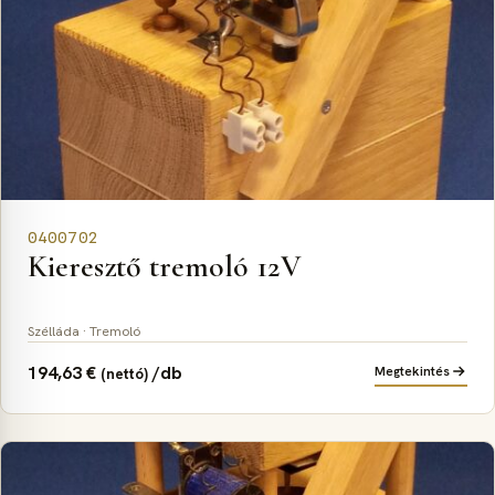
0400702
Kieresztő tremoló 12V
Szélláda · Tremoló
194,63
€
/db
Megtekintés
(nettó)