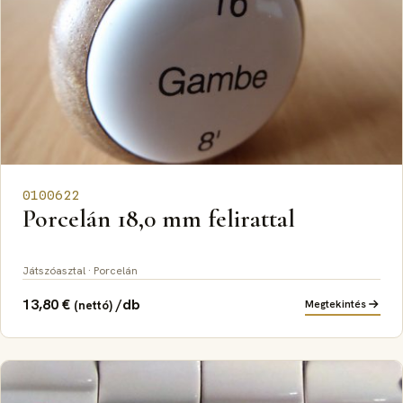
0100622
Porcelán 18,0 mm felirattal
Játszóasztal · Porcelán
13,80
€
/db
Megtekintés
(nettó)