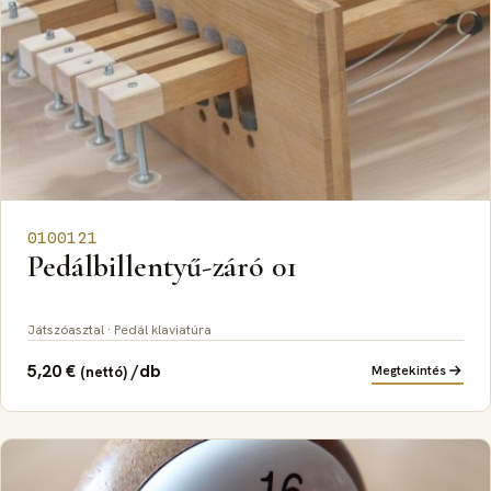
0100121
Pedálbillentyű-záró 01
Játszóasztal · Pedál klaviatúra
5,20
€
/db
Megtekintés
(nettó)