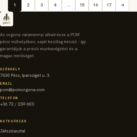
1
2
3
4
…
15
16
17
→
Az orgona valamennyi alkatrésze a POM
pécsi műhelyében, saját kezűleg készül - így
garantáljuk a precíz munkavégzést és a
magas minőséget.
SZÉKHELY
7630 Pécs, Iparsziget u. 3.
EMAIL
pom@pomorgona.com
TELEFON
+36 72 / 239-603
KATEGÓRIÁK
Játszóasztal