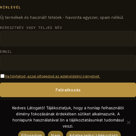
HÍRLEVÉL
Új termékek és használt tételek - havonta egyszer, spam nélkül.
KERESZTNÉV VAGY TELJES NÉV
EMAIL
Ha folytatod, azzal elfogadod az adatvédelmi irányelvet.
Kedves Látogató! Tájékoztatjuk, hogy a honlap felhasználói
élmény fokozásának érdekében sütiket alkalmazunk. A
honlapunk használatával ön a tájékoztatásunkat tudomásul
© 2026 organparts.info · Pécsi Orgonaépítő Manufaktúra Kft. - Minden jog
veszi.
fenntartva.
Elfogadom
Nem
Adatkezelési tájékoztató