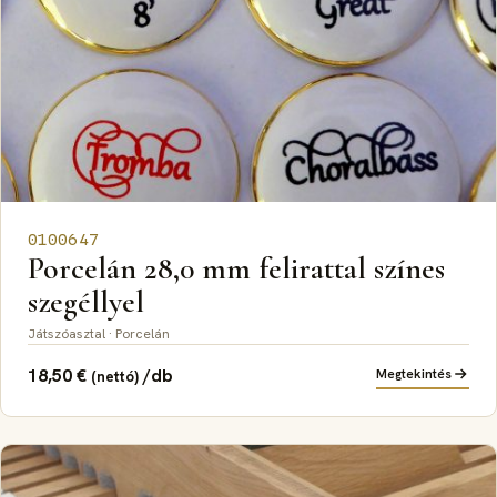
0100647
Porcelán 28,0 mm felirattal színes
szegéllyel
Játszóasztal · Porcelán
18,50
€
/db
Megtekintés
(nettó)