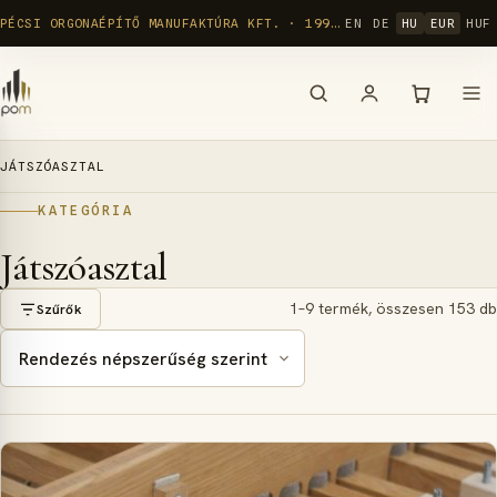
Ugrás
PÉCSI ORGONAÉPÍTŐ MANUFAKTÚRA KFT. · 1992 ÓTA
EN
DE
HU
EUR
HUF
a
tartalomra
JÁTSZÓASZTAL
KATEGÓRIA
Játszóasztal
1–9 termék, összesen 153 db
Szűrők