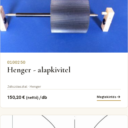
0100250
Henger - alapkivitel
Játszóasztal · Henger
150,20
€
/db
Megtekintés
(nettó)