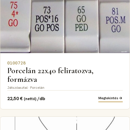
0100728
Porcelán 22x40 feliratozva,
formázva
Játszóasztal · Porcelán
22,50
€
/db
Megtekintés
(nettó)