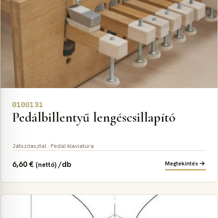
0100131
Pedálbillentyű lengéscsillapító
Játszóasztal · Pedál klaviatúra
6,60
€
/db
Megtekintés
(nettó)