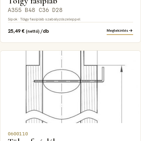
Tölgy fasípláb
A355 B48 C36 D28
Sípok · Tölgy fasípláb szabályzószeleppel
25,49
€
/db
Megtekintés
(nettó)
0600110