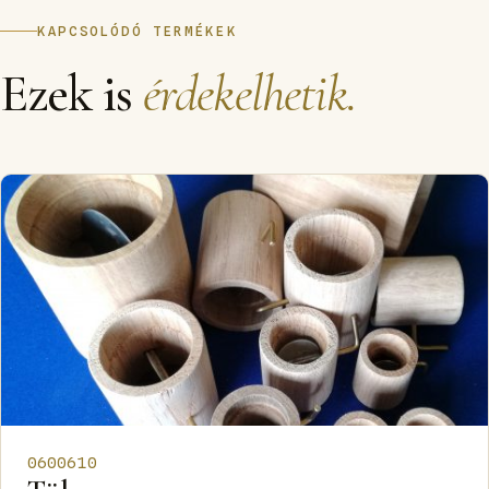
KAPCSOLÓDÓ TERMÉKEK
Ezek is
érdekelhetik.
0600610