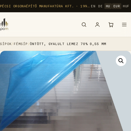
Ugrás
PÉCSI ORGONAÉPÍTŐ MANUFAKTÚRA KFT. · 1992 ÓTA
EN
DE
HU
EUR
HUF
a
tartalomra
SÍPOK
/
FÉMSÍP
/
ÖNTÖTT, GYALULT LEMEZ 70% 0,55 MM