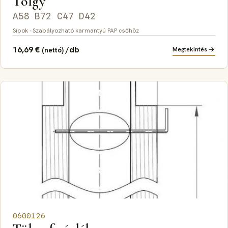
Tölgy
A58 B72 C47 D42
Sípok · Szabályozható karmantyú PAP csőhöz
16,69
€
/db
Megtekintés
(nettó)
0600126