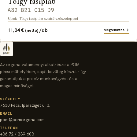
Tölgy fasípláb
A32 B21 C15 D9
Sípok · Tölgy fasípláb szabályzószeleppel
11,04
€
/db
Megtekintés
(nettó)
Az orgona valamennyi alkatrésze a POM
pécsi műhelyében, saját kezűleg készül - így
garantáljuk a precíz munkavégzést és a
magas minőséget.
SZÉKHELY
7630 Pécs, Iparsziget u. 3.
EMAIL
pom@pomorgona.com
TELEFON
+36 72 / 239-603