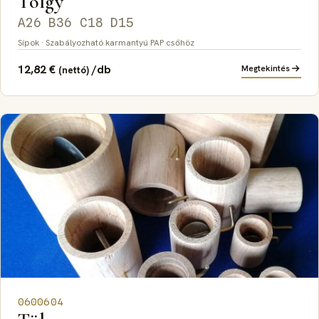
Tölgy
A26 B36 C18 D15
Sípok · Szabályozható karmantyú PAP csőhöz
12,82
€
/db
Megtekintés
(nettó)
0600604