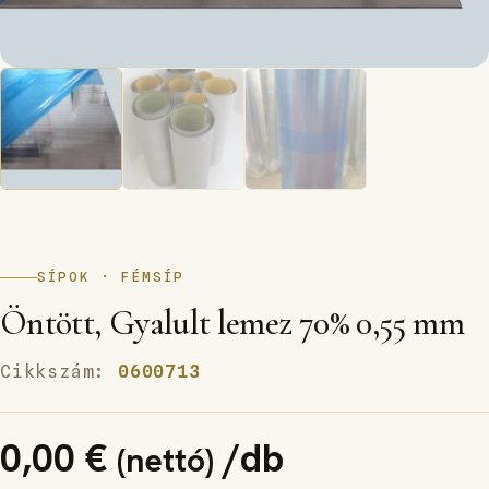
SÍPOK · FÉMSÍP
Öntött, Gyalult lemez 70% 0,55 mm
Cikkszám:
0600713
0,00
€
/db
(nettó)