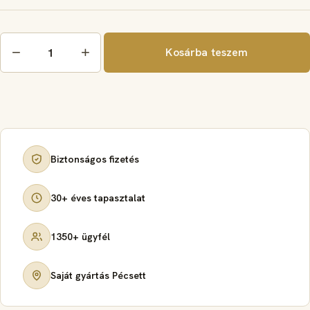
Öntött,
−
+
Kosárba teszem
Gyalult
lemez
70%
0,55
mm
mennyiség
Biztonságos fizetés
30+ éves tapasztalat
1350+ ügyfél
Saját gyártás Pécsett