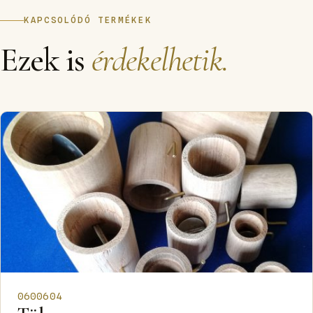
KAPCSOLÓDÓ TERMÉKEK
Ezek is
érdekelhetik.
0600604