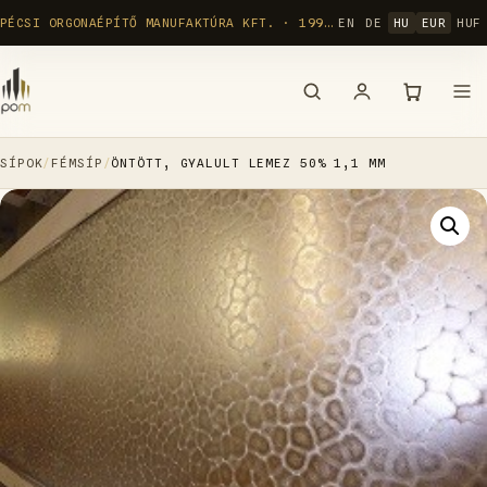
Ugrás
PÉCSI ORGONAÉPÍTŐ MANUFAKTÚRA KFT. · 1992 ÓTA
EN
DE
HU
EUR
HUF
a
tartalomra
SÍPOK
/
FÉMSÍP
/
ÖNTÖTT, GYALULT LEMEZ 50% 1,1 MM