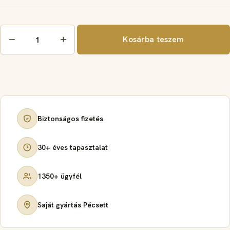
Öntött,
−
+
Kosárba teszem
Gyalult
lemez
50%
1,1
mm
mennyiség
Biztonságos fizetés
30+ éves tapasztalat
1350+ ügyfél
Saját gyártás Pécsett