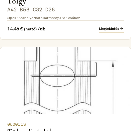
Tölgy
A42 B58 C32 D28
Sípok · Szabályozható karmantyú PAP csőhöz
14,46
€
/db
Megtekintés
(nettó)
0600118