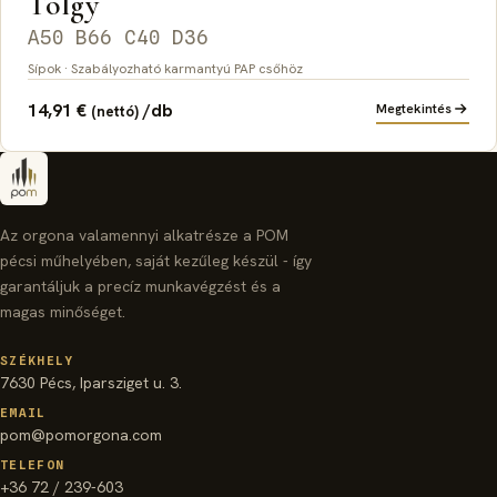
Tölgy
A50 B66 C40 D36
Sípok · Szabályozható karmantyú PAP csőhöz
14,91
€
/db
Megtekintés
(nettó)
Az orgona valamennyi alkatrésze a POM
pécsi műhelyében, saját kezűleg készül - így
garantáljuk a precíz munkavégzést és a
magas minőséget.
SZÉKHELY
7630 Pécs, Iparsziget u. 3.
EMAIL
pom@pomorgona.com
TELEFON
+36 72 / 239-603