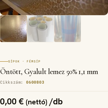
SÍPOK · FÉMSÍP
Öntött, Gyalult lemez 50% 1,1 mm
Cikkszám:
0600803
0,00
€
/db
(nettó)