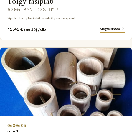
Tölgy fasípláb
A205 B32 C23 D17
Sípok · Tölgy fasípláb szabályzószeleppel
15,46
€
/db
Megtekintés
(nettó)
0600605