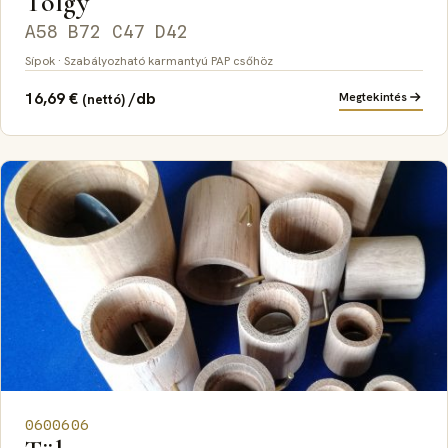
Tölgy
A58 B72 C47 D42
Sípok · Szabályozható karmantyú PAP csőhöz
16,69
€
/db
Megtekintés
(nettó)
0600606