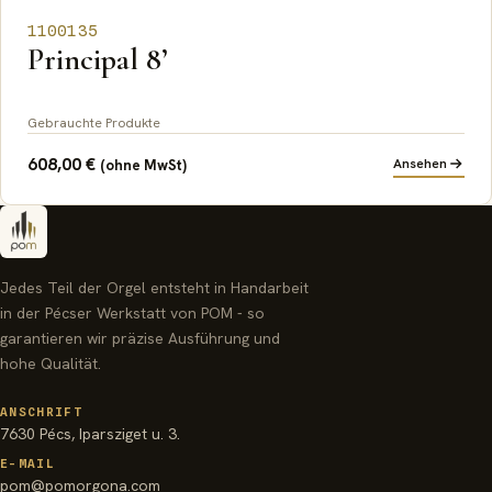
1100135
Principal 8’
Gebrauchte Produkte
608,00
€
Ansehen
(ohne MwSt)
Jedes Teil der Orgel entsteht in Handarbeit
in der Pécser Werkstatt von POM - so
garantieren wir präzise Ausführung und
hohe Qualität.
ANSCHRIFT
7630 Pécs, Iparsziget u. 3.
E-MAIL
pom@pomorgona.com