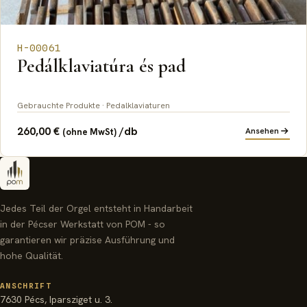
H-00061
Pedálklaviatúra és pad
Gebrauchte Produkte · Pedalklaviaturen
260,00
€
/db
Ansehen
(ohne MwSt)
Jedes Teil der Orgel entsteht in Handarbeit
in der Pécser Werkstatt von POM - so
garantieren wir präzise Ausführung und
hohe Qualität.
ANSCHRIFT
7630 Pécs, Iparsziget u. 3.