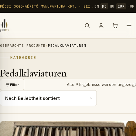
Zum
PÉCSI ORGONAÉPÍTŐ MANUFAKTÚRA KFT. · SEIT 1992
EN
DE
HU
EUR
HUF
Inhalt
springen
GEBRAUCHTE PRODUKTE
/
PEDALKLAVIATUREN
KATEGORIE
Pedalklaviaturen
Alle 9 Ergebnisse werden angezeigt
Filter