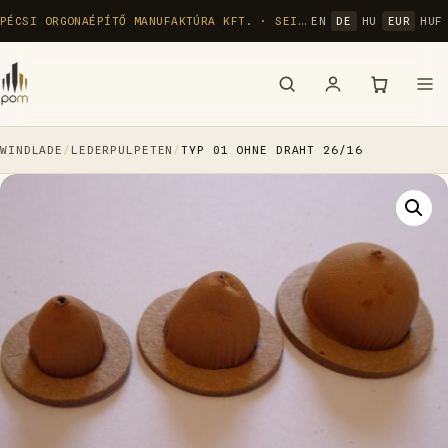
Zum
PÉCSI ORGONAÉPÍTŐ MANUFAKTÚRA KFT. · SEIT 1992
EN
DE
HU
EUR
HUF
Inhalt
springen
WINDLADE
/
LEDERPULPETEN
/
TYP 01 OHNE DRAHT 26/16